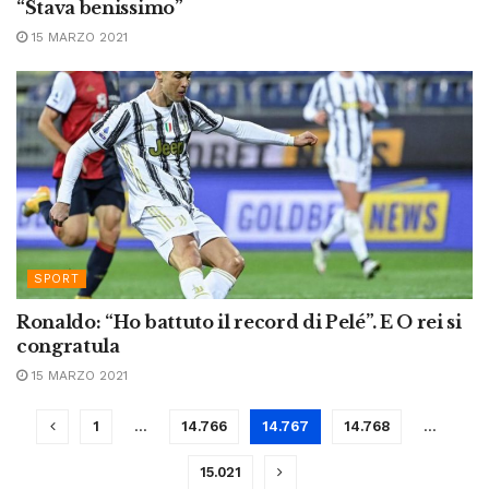
“Stava benissimo”
15 MARZO 2021
SPORT
Ronaldo: “Ho battuto il record di Pelé”. E O rei si
congratula
15 MARZO 2021
1
…
14.766
14.767
14.768
…
15.021