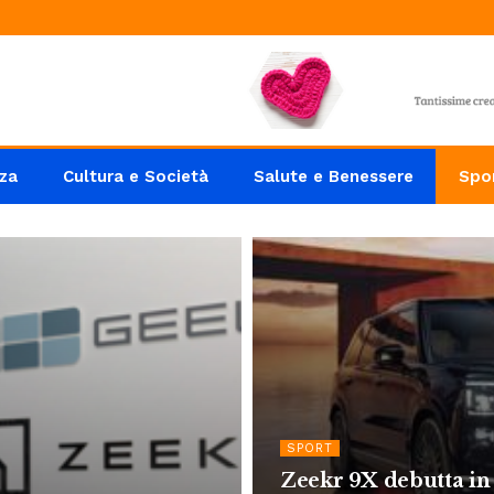
za
Cultura e Società
Salute e Benessere
Spo
SPORT
Zeekr 9X debutta i