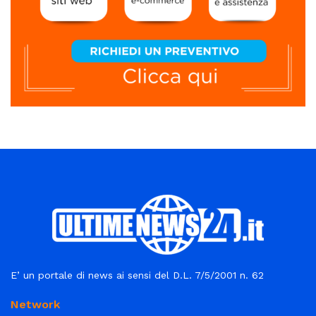
E’ un portale di news ai sensi del D.L. 7/5/2001 n. 62
Network