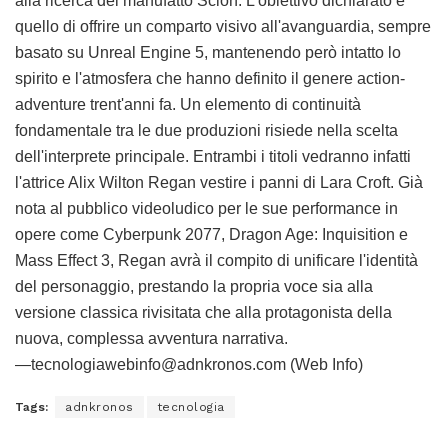
alla ricerca del manufatto Scion. L'obiettivo dichiarato è
quello di offrire un comparto visivo all'avanguardia, sempre
basato su Unreal Engine 5, mantenendo però intatto lo
spirito e l'atmosfera che hanno definito il genere action-
adventure trent'anni fa. Un elemento di continuità
fondamentale tra le due produzioni risiede nella scelta
dell'interprete principale. Entrambi i titoli vedranno infatti
l'attrice Alix Wilton Regan vestire i panni di Lara Croft. Già
nota al pubblico videoludico per le sue performance in
opere come Cyberpunk 2077, Dragon Age: Inquisition e
Mass Effect 3, Regan avrà il compito di unificare l'identità
del personaggio, prestando la propria voce sia alla
versione classica rivisitata che alla protagonista della
nuova, complessa avventura narrativa.
—tecnologiawebinfo@adnkronos.com (Web Info)
Tags:
adnkronos
tecnologia