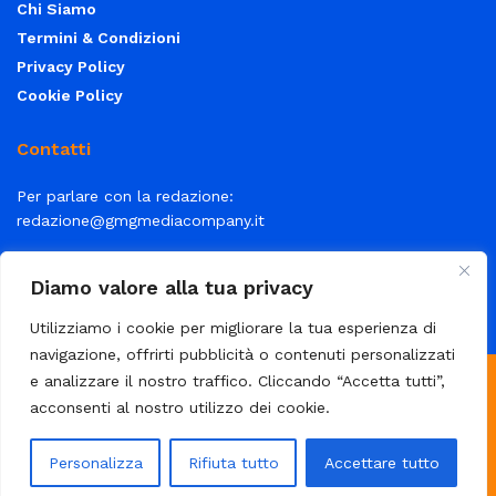
Chi Siamo
Termini & Condizioni
Privacy Policy
Cookie Policy
Contatti
Per parlare con la redazione:
redazione@gmgmediacompany.it
Per la tua pubblicità:
info@gmgmediacompany.it
Diamo valore alla tua privacy
Utilizziamo i cookie per migliorare la tua esperienza di
navigazione, offrirti pubblicità o contenuti personalizzati
e analizzare il nostro traffico. Cliccando “Accetta tutti”,
© 2026 GMG Media Company Di Mossutti Gianluca | Sede legale:
acconsenti al nostro utilizzo dei cookie.
Corso Umberto Maddalena 25 - Cap 83030 - Venticano (AV) | P.IVA:
03234710642 | C.F: MSSGLC89D15L483O | REA: AV - 313130 | Domicilio
Personalizza
Rifiuta tutto
Accettare tutto
digitale: gmgmediacompany@pec.it