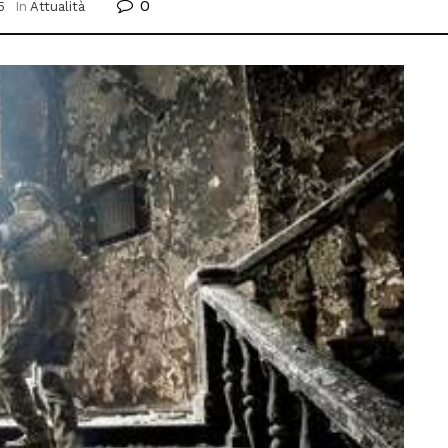
0
5
In
Attualità