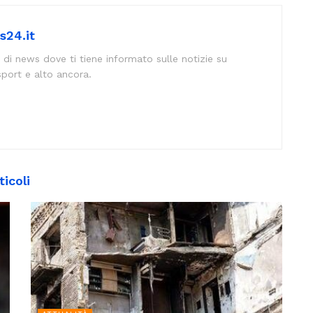
s24.it
 di news dove ti tiene informato sulle notizie su
sport e alto ancora.
ticoli