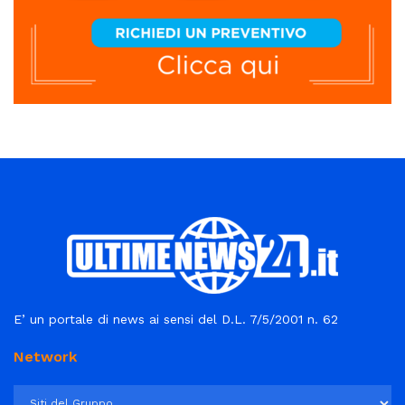
E’ un portale di news ai sensi del D.L. 7/5/2001 n. 62
Network