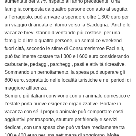
aumentate del 9,7% rispetto all’anno precedente. Una
famiglia composta da quattro persone con auto al seguito,
a Ferragosto, può arrivare a spendere oltre 1.300 euro per
un viaggio di andata e ritorno verso la Sardegna. Anche le
vacanze brevi stanno diventando più costose; per una
famiglia di tre o quattro persone, un semplice weekend
fuori città, secondo le stime di Consumerismoe Facile.it,
può facilmente costare tra i 300 e i 600 euro considerando
carburante, pedaggi, parcheggi, pasti e attività ricreative.
Sommando un pernottamento, la spesa può superare gli
800 euro, soprattutto nelle località turistiche e nei periodi di
maggiore affluenza.
Sempre più italiani convivono con un animale domestico e
l’estate porta nuove esigenze organizzative. Portare in
vacanza con sé il proprio animale può comportare costi
aggiuntivi per trasporto, strutture pet friendly e servizi
dedicati, con una spesa che può variare mediamente tra
100 e 400 euro per una settimana di soggiorno. Molte