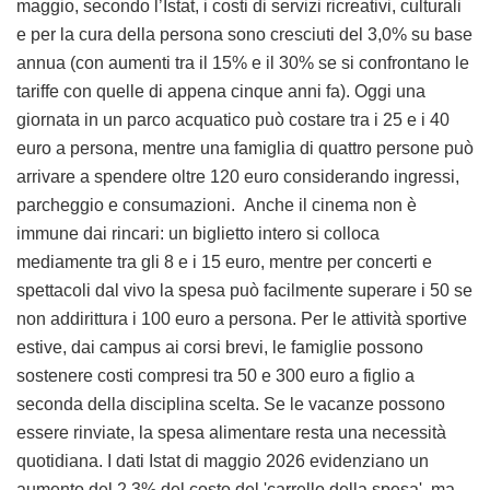
maggio, secondo l’Istat, i costi di servizi ricreativi, culturali
e per la cura della persona sono cresciuti del 3,0% su base
annua (con aumenti tra il 15% e il 30% se si confrontano le
tariffe con quelle di appena cinque anni fa). Oggi una
giornata in un parco acquatico può costare tra i 25 e i 40
euro a persona, mentre una famiglia di quattro persone può
arrivare a spendere oltre 120 euro considerando ingressi,
parcheggio e consumazioni. Anche il cinema non è
immune dai rincari: un biglietto intero si colloca
mediamente tra gli 8 e i 15 euro, mentre per concerti e
spettacoli dal vivo la spesa può facilmente superare i 50 se
non addirittura i 100 euro a persona. Per le attività sportive
estive, dai campus ai corsi brevi, le famiglie possono
sostenere costi compresi tra 50 e 300 euro a figlio a
seconda della disciplina scelta. Se le vacanze possono
essere rinviate, la spesa alimentare resta una necessità
quotidiana. I dati Istat di maggio 2026 evidenziano un
aumento del 2,3% del costo del 'carrello della spesa', ma