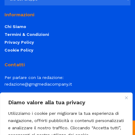
Informazioni
Chi Siamo
Termini & Condizioni
Privacy Policy
Cookie Policy
Contatti
Per parlare con la redazione:
redazione@gmgmediacompany.it
Per la tua pubblicità:
info@gmgmediacompany.it
Diamo valore alla tua privacy
Utilizziamo i cookie per migliorare la tua esperienza di
navigazione, offrirti pubblicità o contenuti personalizzati
e analizzare il nostro traffico. Cliccando “Accetta tutti”,
© 2026 GMG Media Company Di Mossutti Gianluca | Sede legale: