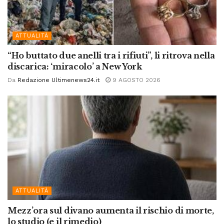
ATTUALITÀ
“Ho buttato due anelli tra i rifiuti”, li ritrova nella
discarica: ‘miracolo’ a New York
Da
Redazione Ultimenews24.it
9 AGOSTO 2026
ATTUALITÀ
Mezz’ora sul divano aumenta il rischio di morte,
lo studio (e il rimedio)