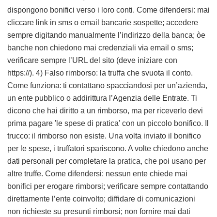
dispongono bonifici verso i loro conti. Come difendersi: mai
cliccare link in sms o email bancarie sospette; accedere
sempre digitando manualmente l’indirizzo della banca; òe
banche non chiedono mai credenziali via email o sms;
verificare sempre l’URL del sito (deve iniziare con
https://). 4) Falso rimborso: la truffa che svuota il conto.
Come funziona: ti contattano spacciandosi per un’azienda,
un ente pubblico o addirittura l’Agenzia delle Entrate. Ti
dicono che hai diritto a un rimborso, ma per riceverlo devi
prima pagare 'le spese di pratica' con un piccolo bonifico. Il
trucco: il rimborso non esiste. Una volta inviato il bonifico
per le spese, i truffatori spariscono. A volte chiedono anche
dati personali per completare la pratica, che poi usano per
altre truffe. Come difendersi: nessun ente chiede mai
bonifici per erogare rimborsi; verificare sempre contattando
direttamente l’ente coinvolto; diffidare di comunicazioni
non richieste su presunti rimborsi; non fornire mai dati