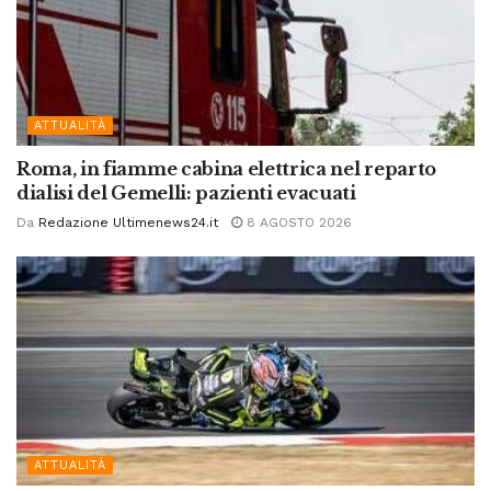
ATTUALITÀ
Roma, in fiamme cabina elettrica nel reparto
dialisi del Gemelli: pazienti evacuati
Da
Redazione Ultimenews24.it
8 AGOSTO 2026
ATTUALITÀ