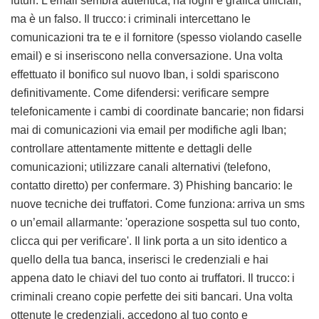
futuri. L’email sembra autentica, ha loghi e grafica ufficiali,
ma è un falso. Il trucco: i criminali intercettano le
comunicazioni tra te e il fornitore (spesso violando caselle
email) e si inseriscono nella conversazione. Una volta
effettuato il bonifico sul nuovo Iban, i soldi spariscono
definitivamente. Come difendersi: verificare sempre
telefonicamente i cambi di coordinate bancarie; non fidarsi
mai di comunicazioni via email per modifiche agli Iban;
controllare attentamente mittente e dettagli delle
comunicazioni; utilizzare canali alternativi (telefono,
contatto diretto) per confermare. 3) Phishing bancario: le
nuove tecniche dei truffatori. Come funziona: arriva un sms
o un’email allarmante: 'operazione sospetta sul tuo conto,
clicca qui per verificare'. Il link porta a un sito identico a
quello della tua banca, inserisci le credenziali e hai
appena dato le chiavi del tuo conto ai truffatori. Il trucco: i
criminali creano copie perfette dei siti bancari. Una volta
ottenute le credenziali, accedono al tuo conto e