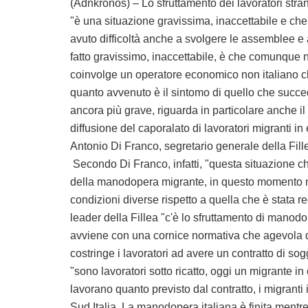
(Adnkronos) – Lo sfruttamento dei lavoratori str
"è una situazione gravissima, inaccettabile e che
avuto difficoltà anche a svolgere le assemblee e
fatto gravissimo, inaccettabile, è che comunque no
coinvolge un operatore economico non italiano c
quanto avvenuto è il sintomo di quello che succede
ancora più grave, riguarda in particolare anche il
diffusione del caporalato di lavoratori migranti in
Antonio Di Franco, segretario generale della Fill
Secondo Di Franco, infatti, "questa situazione che 
della manodopera migrante, in questo momento no
condizioni diverse rispetto a quella che è stata r
leader della Fillea "c'è lo sfruttamento di manod
avviene con una cornice normativa che agevola que
costringe i lavoratori ad avere un contratto di sog
"sono lavoratori sotto ricatto, oggi un migrante in 
lavorano quanto previsto dal contratto, i migranti
Sud Italia. La manodopera italiana è finita mentre 