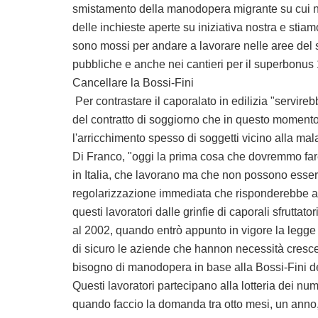
smistamento della manodopera migrante su cui n
delle inchieste aperte su iniziativa nostra e stiamo
sono mossi per andare a lavorare nelle aree del 
pubbliche e anche nei cantieri per il superbonus
Cancellare la Bossi-Fini
Per contrastare il caporalato in edilizia "servireb
del contratto di soggiorno che in questo momento f
l'arricchimento spesso di soggetti vicino alla mal
Di Franco, "oggi la prima cosa che dovremmo fare,
in Italia, che lavorano ma che non possono essere
regolarizzazione immediata che risponderebbe al
questi lavoratori dalle grinfie di caporali sfruttato
al 2002, quando entrò appunto in vigore la legge
di sicuro le aziende che hannon necessità cresce
bisogno di manodopera in base alla Bossi-Fini dev
Questi lavoratori partecipano alla lotteria dei num
quando faccio la domanda tra otto mesi, un anno