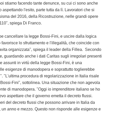
oi stiamo facendo tante denunce, su cui ci sono anche
 aspettando l'esito, parte tutta da lì. Lavoratori che si
sisma del 2016, della Ricostruzione, nelle grandi opere
 110", spiega Di Franco.
be cancellare la legge Bossi-Fini, e uscire dalla logica
avorisce lo sfruttamento e l'illegalità, che coincide con
avita organizzata", spiega il leader della Fillea. Secondo
 guardando anche i dati Caritas sugli irregolari presenti
 assunti in virtù della legge Bossi-Fini, è una
le esigenze di manodopera e soprattutto toglierebbe
ri". "L'ultima procedura di regolarizzazione in Italia risale
 Bossi-Fini", sottolinea. Una situazione che non agevola
nte di manodopera. "Oggi io imprenditore italiano se ho
o aspettare che il governo emetta il decreto flussi.
eri del decreto flussi che possono arrivare in Italia da
, un anno e mezzo. Questo non risponde alle esigenze e