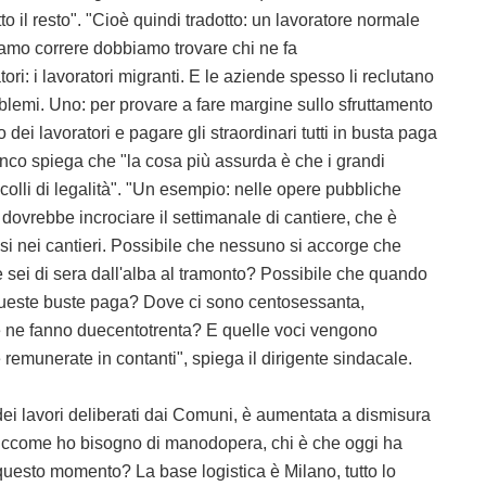
tutto il resto". "Cioè quindi tradotto: un lavoratore normale
amo correre dobbiamo trovare chi ne fa
i: i lavoratori migranti. E le aziende spesso li reclutano
blemi. Uno: per provare a fare margine sullo sfruttamento
ei lavoratori e pagare gli straordinari tutti in busta paga
anco spiega che "la cosa più assurda è che i grandi
ocolli di legalità". "Un esempio: nelle opere pubbliche
à dovrebbe incrociare il settimanale di cantiere, che è
essi nei cantieri. Possibile che nessuno si accorge che
le sei di sera dall'alba al tramonto? Possibile che quando
 queste buste paga? Dove ci sono centosessanta,
he ne fanno duecentotrenta? E quelle voci vengono
emunerate in contanti", spiega il dirigente sindacale.
ei lavori deliberati dai Comuni, è aumentata a dismisura
, siccome ho bisogno di manodopera, chi è che oggi ha
questo momento? La base logistica è Milano, tutto lo