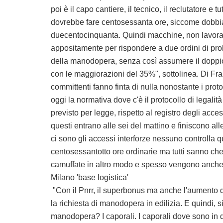
poi è il capo cantiere, il tecnico, il reclutatore e 
dovrebbe fare centosessanta ore, siccome dobbi
duecentocinquanta. Quindi macchine, non lavorator
appositamente per rispondere a due ordini di pro
della manodopera, senza così assumere il doppio d
con le maggiorazioni del 35%", sottolinea. Di Fr
committenti fanno finta di nulla nonostante i prot
oggi la normativa dove c'è il protocollo di legalit
previsto per legge, rispetto al registro degli acc
questi entrano alle sei del mattino e finiscono al
ci sono gli accessi interforze nessuno controlla
centosessantotto ore ordinarie ma tutti sanno c
camuffate in altro modo e spesso vengono anche r
Milano 'base logistica'
"Con il Pnrr, il superbonus ma anche l'aumento d
la richiesta di manodopera in edilizia. E quindi
manodopera? I caporali. I caporali dove sono in 