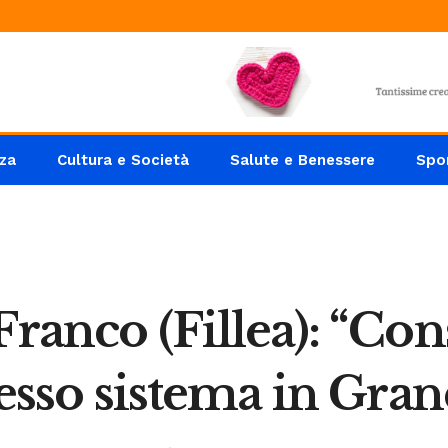
za
Cultura e Società
Salute e Benessere
Spo
Franco (Fillea): “Con
tesso sistema in Gran