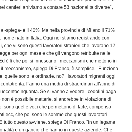
 nei cantieri arriviamo a contare 53 nazionalità diverse",
a -spiega- è il 40%. Ma nella provincia di Milano il 71%
ia, non è nato in Italia. Oggi noi stiamo registrando con
di, che vi sono questi lavoratori stranieri che lavorano 12
 legge per ogni mese e che gli vengono retribuite nelle
d è lì che poi si innescano i meccanismi che mettono in
 E il meccanismo, spiega Di Franco, è semplice. "Funziona
, quelle sono le ordinarie, no? I lavoratori migranti oggi
centotrenta. Fanno una media di straordinari all'anno di
 duecentocinquanta. Se si vanno a vedere i cedolini paga
 non è possibile metterle, si andrebbe in violazione di
poi sono quelle voci che permettono di farle; compenso
rattati ecc, che poi sono le somme che questi lavoratori
. E tutto questo avviene, spiega Di Franco, "in un legame
azionalità e un gancio che hanno in queste aziende. Che