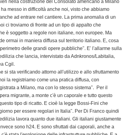
anieri nella costruzione del Consolato americano a Milano
 ha messo in difficoltà anche noi, visto che abbiamo
 anche ad entrare nel cantiere. La prima anomalia di un
i ci troviamo di fronte ad un tipo di appalto che
he è soggetto a regole non italiane, non europee. Ma
 ormai in maniera diffusa sul territorio italiano. E, cosa
 perimetro delle grandi opere pubbliche". E' l'allarme sulla
 edilizia che lancia, intervistato da Adnkronos/Labitalia,
ea Cgil.
si sta verificando attorno all'utilizzo e allo sfruttamento
i la registriamo come una pratica diffusa, con
egistrata a Milano, ma con lo stesso sistema". Per il
opera migrante, a monte c'è un caporale e tutto questo
sto tipo di ricatto. E cioè la legge Bossi-Fini che
giorno per essere regolari in Italia". Per Di Franco quindi
edilizia lavora quanto due italiani. Gli italiani giustamente
 invece sono h24. E sono sfruttati dai caporali, anche a
c'è stata l'esplosione delle infrastrutture pubbliche. E a