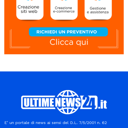
E’ un portale di news ai sensi del D.L. 7/5/2001 n. 62