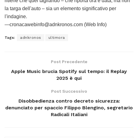
ritiene che quel tagliando – che riporta ora e data, ma non
la targa dell'auto – sia un elemento significativo per
l'indagine.
—cronacawebinfo@adnkronos.com (Web Info)
Tags:
adnkronos
ultimora
Post Precedente
Apple Music brucia Spotify sul tempo: il Replay
2025 è qui
Post Successivo
Disobbedienza contro decreto sicurezza:
denunciato per spaccio Filippo Blengino, segretario
Radicali Italiani