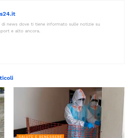
s24.it
 di news dove ti tiene informato sulle notizie su
sport e alto ancora.
ticoli
SALUTE E BENESSERE