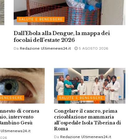
SALUTE E BENESSERE
Dall’Ebola alla Dengue, la mappa dei
focolai dell’estate 2026
Da
Redazione Ultimenews24.it
5 AGOSTO 2026
 BENESSERE
SALUTE E BENESSERE
innesto di cornea
Congelare il cancro, prima
hio, intervento
crioablazione mammaria
l Bambino Gesù
all’ospedale Isola Tiberina di
Roma
Ultimenews24.it
Da
Redazione Ultimenews24.it
2026