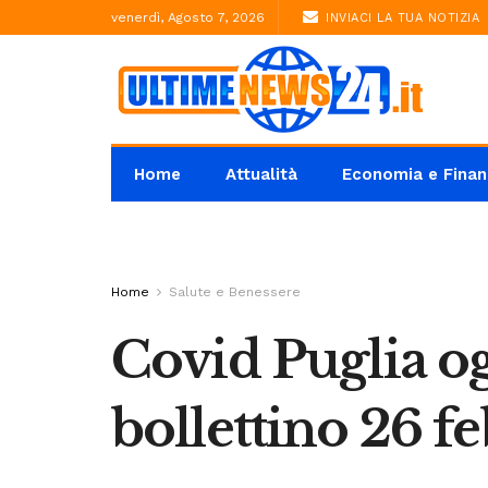
venerdì, Agosto 7, 2026
INVIACI LA TUA NOTIZIA
Home
Attualità
Economia e Finan
Home
Salute e Benessere
Covid Puglia ogg
bollettino 26 f