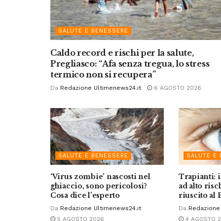
SALUTE E BENESSERE
Caldo record e rischi per la salute,
Pregliasco: “Afa senza tregua, lo stress
termico non si recupera”
Da
Redazione Ultimenews24.it
6 AGOSTO 2026
SALUTE E BENESSERE
SALUTE E
‘Virus zombie’ nascosti nel
Trapianti: 
ghiaccio, sono pericolosi?
ad alto risc
Cosa dice l’esperto
riuscito a
Da
Redazione Ultimenews24.it
Da
Redazione 
5 AGOSTO 2026
4 AGOSTO 