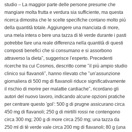
studio – La maggior parte delle persone presume che
mangiare molta frutta e verdura sia sufficiente, ma questa
ricerca dimostra che le scelte specifiche contano molto più
della quantità totale. Aggiungere una manciata di more,
una mela intera o bere una tazza di tè verde durante i pasti
potrebbe fare una reale differenza nella quantità di questi
composti benefici che si consumano e si assorbono
attraverso la dieta", suggerisce l'esperto. Precedenti
ricerche tra cui Cosmos, descritto come "il più ampio studio
clinico sui flavanoli", hanno rilevato che "un'assunzione
giornaliera di 500 mg di flavanoli riduce significativamente
il rischio di morire per malattie cardiache", ricordano gli
autori del nuovo lavoro, indicando alcune opzioni pratiche
per centrare questo 'gol': 500 g di prugne assicurano circa
450 mg di flavanoli; 250 g di mirtilli rossi ne contengono
circa 300 mg; 200 g di more circa 250 mg; una tazza da
250 ml di tè verde vale circa 200 mg di flavanoli; 80 g (una