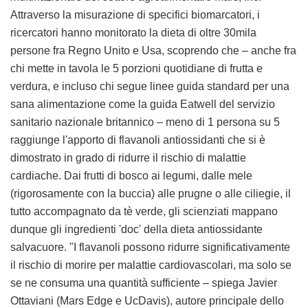
Attraverso la misurazione di specifici biomarcatori, i
ricercatori hanno monitorato la dieta di oltre 30mila
persone fra Regno Unito e Usa, scoprendo che – anche fra
chi mette in tavola le 5 porzioni quotidiane di frutta e
verdura, e incluso chi segue linee guida standard per una
sana alimentazione come la guida Eatwell del servizio
sanitario nazionale britannico – meno di 1 persona su 5
raggiunge l'apporto di flavanoli antiossidanti che si è
dimostrato in grado di ridurre il rischio di malattie
cardiache. Dai frutti di bosco ai legumi, dalle mele
(rigorosamente con la buccia) alle prugne o alle ciliegie, il
tutto accompagnato da tè verde, gli scienziati mappano
dunque gli ingredienti 'doc' della dieta antiossidante
salvacuore. "I flavanoli possono ridurre significativamente
il rischio di morire per malattie cardiovascolari, ma solo se
se ne consuma una quantità sufficiente – spiega Javier
Ottaviani (Mars Edge e UcDavis), autore principale dello