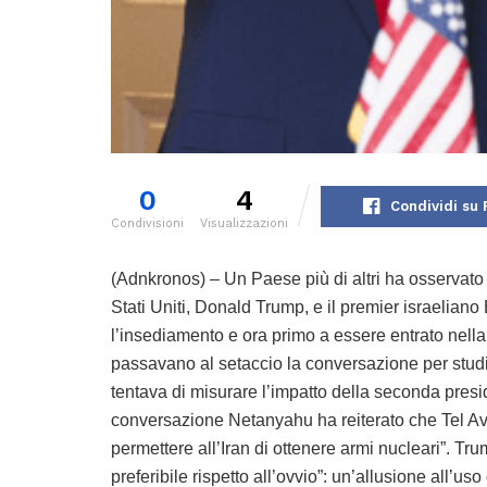
0
4
Condividi su
Condivisioni
Visualizzazioni
(Adnkronos) – Un Paese più di altri ha osservato con estrema attenzione l’incontro tra il presidente degli Stati Uniti, Donald Trump, e il premier israeliano Benjamin Netanyahu, primo leader estero a visitarlo dopo l’insediamento e ora primo a essere entrato nella Casa Bianca dal “Liberation Day”. Mentre le altre capitali passavano al setaccio la conversazione per studiare come Israele intende reagire ai dazi Usa, Teheran tentava di misurare l’impatto della seconda presidenza Trump sul Medio Oriente. E durante la conversazione Netanyahu ha reiterato che Tel Aviv e Washington sono “uniti nell’obiettivo di non permettere all’Iran di ottenere armi nucleari”. Trump ha evidenziato che un accordo con l’Iran “sarebbe preferibile rispetto all’ovvio”: un’allusione all’uso della forza militare. Quell’opzione “non è qualcosa in cui voglio essere coinvolto, né, francamente, qualcosa in cui Israele vuole essere coinvolto, se può evitarlo”, ha sottolineato il presidente Usa. Ma solo evocarla conferma l’intenzione della Casa Bianca di continuare con la strategia di “massima pressione” sull’Iran, il cui regime islamista sostiene direttamente gruppi jihadisti come Hamas, Hezbollah e gli Houthi e guida il suo “Asse della Resistenza” per contrastare l'influenza di Usa e Israele nel Medio Oriente. “Questo è forse la prima volta dai tempi di Barack Obama in cui gli Usa pongono una minaccia credibile all’Iran”. A parlare è il professor Chuck Freilich, già vice consigliere per la sicurezza nazionale del governo israeliano e oggi Senior Fellow presso l'Institute for National Security Studies (Inss), ente guidato dal maggiore Tamir Hayman, ex capo dell’intelligence militare dell’esercito israeliano. Parlando a un incontro con la stampa internazionale al quale ha partecipato l’Adnkronos, l’esperto ha evidenziato che la pressione di Trump è “diplomazia coercitiva. Ma penso – e credo che siamo tutti d’accordo qui all’Istituto – che gli Stati Uniti non intendano davvero arrivare a un esito militare”. La strategia di Washington, complementare a quella israeliana, si inserisce in un contesto di grande fragilità del regime iraniano, come spiega Raz Zimmt, dottore di ricerca in storia mediorientale, Research Fellow all’Inss e osservatore specializzato sull’Iran presso le Forze di difesa israeliane (Idf). “Questo è stato uno degli anni peggiori e più difficili per la Repubblica islamica. Per capire quanto sia grave la situazione nel Paese, sul piano interno, regionale e militare, basta contare quante volte i politici iraniani hanno paragonato il contesto attuale alla crisi più traumatica nella sua storia: la guerra con l’Iraq degli anni Ottanta”. Il deficit di bilancio è persino peggiore rispetto ad allora, senza contare un’inflazione superiore al 40% e una forte crisi valutaria, spiega Zimmt allo stesso evento. Alle complicazioni interne si aggiungono quelle regionali. “Lo sviluppo più devastante nella regione, dal punto di vista iraniano, è stato ovviamente il crollo del regime di Bashar al-Assad”, continua l’esperto, sottolineando l’importanza cruciale della Siria per la proiezione di forza. A questo si aggiungono le conseguenze dell’attacco israeliano di fine ottobre sul territorio iraniano (quando sono stati colpiti siti di produzione missilistica, batterie antiaeree e una fabbrica di droni). E ora, il ritorno di Trump alla Casa Bianca. La domanda cruciale, ora, è come intenda muoversi il regime iraniano alla luce di questi vincoli e queste debolezze. “Una possibilità è che tutti questi problemi economici, questo crescente divario tra la popolazione iraniana e il governo”, specie la seconda e terza generazione nate dopo la Rivoluzione islamica del 1979, “possano portare o almeno spianare la strada a un cambiamento di regime”. Ma non è così semplice, sottolinea: “il fatto che la maggioranza della popolazione iraniana non sostenga il governo non implica necessariamente che possiamo essere ottimisti sulle possibilità del suo crollo”. “C’è un vecchio detto in questa regione: ‘se non vai tu in Medio Oriente, sarà il Medio Oriente a venire da te’. E naturalmente, diversi eventi hanno costretto gli Stati Uniti a continuare il loro coinvolgimento nella regione”. Washington aveva espresso l’intenzione di ritirarsi dall’area per concentrarsi sull’Indo-Pacifico già dai tempi di Obama, ricorda Freilich, ma ha dovuto fare i conti con gli sviluppi della Storia. Non da ultimo il massacro del sette ottobre 2023 e il conseguente innesco della guerra aperta tra Israele e “l’Asse della Resistenza” che fa capo all’Iran. Gli Usa rimangono dunque i convitati di pietra nella regione, anche loro malgrado. C’entra anche il loro ritiro improvviso (durante la prima presidenza Trump) dal 