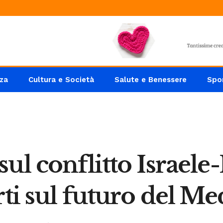
za
Cultura e Società
Salute e Benessere
Spo
ul conflitto Israele-
rti sul futuro del M