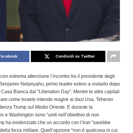
 Facebook
Condividi su Twitter
JCPoA, il complicato accordo diplomatico per il controllo delle ambizioni nucleari iraniane che sostenevano anche Ue, Cina e Russia. A detta di entrambi gli esperti Inss, la mossa di Washington è stata un pesante errore strategico. Ma la relazione tra Usa e Israele, che va rafforzandosi dagli anni ’90, continua a pesare sulle dinamiche regionali. “Una componente cruciale del rapporto è la copertura diplomatica che gli Usa forniscono in ogni sede, incluso il Consiglio di Sicurezza dell’Onu, dove probabilmente Israele sarebbe stato oggetto di sanzioni internazionali già decenni fa se non fosse stato per l’appoggio americano. È solo un aspetto di una relazione molto profonda e ampia”, sottolinea Freilich, indicando l’esistenza di una cooperazione strategica, militare e in parte diplomatica. Ad esempio, gli Usa stanno cercando di promuovere il processo di pace nel contesto della questione palestinese, fermo restando che la visione trumpiana per la Striscia di Gaza è semplicemente inaccettabile per il mondo arabo. Il dossier della questione israelo-palestinese è però fondamentale agli occhi dell’Arabia Saudita, altro attore chiave nella regione. Israele, di sponda con gli Usa, rimane intenzionata a normalizzare i rapporti, e il sentimento è reciproco. Il primo mandato di Trump ha portato anche “l’enorme svolta” degli Accordi di Abramo, che servono esattamente a quello, ricorda l’esperto, secondo cui il progetto portato avanti anche dall’amministrazione di Joe Biden rimarrà la cifra di Trump 2.0. “E questo apre al processo di pace. Apre alla normalizzazione di Israele non solo con i sauditi, ma con il mondo arabo, con il mondo musulmano”. Questo processo consente anche “la creazione e l’espansione dell’architettura di sicurezza che gli Stati Uniti costruiscono nella regione da anni”, continua, sottolineando che non va necessariamente a scapito di Teheran, nonostante la postura diplomatica del regime. “Gli iraniani non hanno mai considerato questo triangolo Israele-Arabia Saudita-Iran come un gioco a somma zero. Per esempio, sono riusciti a mantenere relazioni piuttosto buone con gli Emirati Arabi Uniti anche dopo che questi hanno firmato gli Accordi. E oggi si trovano in una posizione molto migliore, dopo la ripresa delle relazioni diplomatiche tra Iran e Arabia Saudita lo scorso anno”, rileva Zimmt. Il suo avvertimento: “non dovremmo cedere all’illusione, a volte presente in Israele, che un eventuale accordo di normalizzazione con l’Arabia Saudita possa essere usato per formare una coalizione anti-iraniana. A mio avviso, questo non accadrà”. Si potrebbe rafforzare la cooperazione economica, di intelligence, militare e difensiva, ma una coalizione di natura offensiva è impossibile; del resto Riad intende convivere con il vicino. “Detto questo, credo che il primo passo debba essere quello di provare a riprendere i colloqui di normalizzazione con l’Arabia Saudita. E questo dipenderà soprattutto da cosa accadrà a Gaza e con i palestinesi. Solo dopo si potrà vedere come evolverà la situazione”. Cosa accadrà con Trump 2.0? Da una parte gli israeliani sperano che l’imprevedibile Trump, che finora li sostiene con ancora più vigore di Biden, non cambi approccio: “non vogliamo diventare la nuova Ucraina”, sottolinea Freilich, spiegando che Netanyahu ha certamente fatto tesoro della lite tra Trump, il suo vice J.D. Vance e il presidente ucraino Volodymyr Zelensky andata in scena alla Casa Bianca. Questo significa anche rendersi conto che sulla questione Gaza, dove secondo Hamas il bilancio è di oltre 50.000 morti, Trump vuole la calma, continua l’analista. “Sta sostenendo Israele pienamente, ma secondo me si tratta di una strategia a breve termine: esercitare pressione su Hamas per raggiungere un accordo sugli ostaggi e avviare un processo volto a ridurre il ruolo dell’organizzazione nella Striscia”. La vera questione è la reale capacità dell’Iran di prendere le decisioni necessarie per colmare il divario tra la sua posizione e quella degli Usa sul programma nucleare. Teheran non vuole essere coinvolta in un conflitto, certamente non con Washington, ma non sta neanche cercando davvero un dialogo. D’altra parte, la guida suprema Ali Khamenei, da sempre, vede il programma nucleare come un’assicurazione per la sopravvivenza del suo regime. E la linea massimalista Usa – che prevede lo smantellamento completo degli impianti nucleari iraniani, limiti all’arricchimento dell’uranio del 20% anziché al 60% e il trasferimento alla Russia del materiale fissile accumulato – potrebbe essere un prezzo troppo alto da pagare rispetto al rischio di un attacco militare. “In definitiva, anche se credo sinceramente che sia gli Usa sia l’Iran vogliano impegnarsi nei negoziati e forse anche arrivare a qualche forma di intesa, non sono certo che il divario tra le loro posizioni possa essere colmato. Per questo motivo ci troviamo, a mio avviso, in una finestra di opportunità molto stretta, che si chiuderà entro l’estate”, sottolinea Zimmt. Pesano i rapporti dell’Agenzia internazionale per l’energia atomica sul programma nucleare iraniano, secondo cui Teheran è prossima a raggiungere il livello di arricchimento dell’uranio per la costruzione di armi nucleari, e il fatto che l’ultima occasione per l’Ue di rinnovare le sanzi