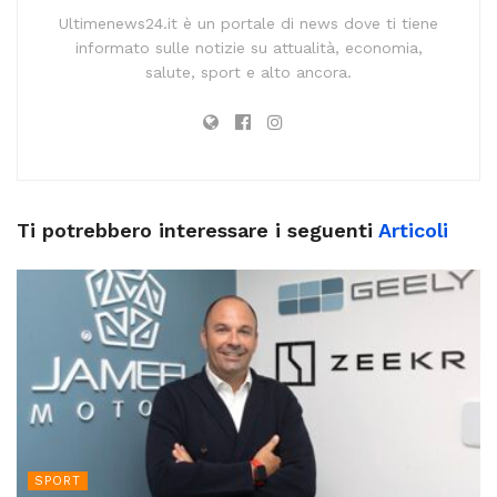
Ultimenews24.it è un portale di news dove ti tiene
informato sulle notizie su attualità, economia,
salute, sport e alto ancora.
Ti potrebbero interessare i seguenti
Articoli
SPORT