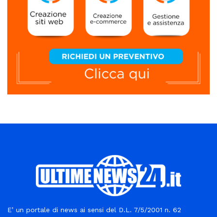
E’ un portale di news ai sensi del D.L. 7/5/2001 n. 62