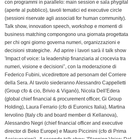
con programmi in parallelo: main session e sala phygital
(aperte al pubblico), tavoli tematici ed executive circle
(sessioni riservate agli associati for human community).
Talk show, innovation speech, workshop e momenti di
business matching compongono una giornata progettata
per chi ogni giorno governa numeri, organizzazioni e
decisioni strategiche. Ad aprire i lavori sarà il talk show
'Impact of voice: la leadership finanziaria al crocevia tra
numeri, visione e decisioni", con la moderazione di
Federico Fubini, vicedirettore ad personam del Corriere
della Sera. Al tavolo siederanno Alessandro Cappelletti
(Group cfo & cio, Brivio & Viganò), Nicola Dell'Edera
(global chief financial & procurement officer, Gi Group
Holding), Laura Ferrario (cfo di Euronics Italia), Martina
Iervolino (Italy cfo and board member di Kellanova),
Alessandro Negri (chief financial officer and executive
director di Beko Europe) e Mauro Piccinini (cfo di Prima