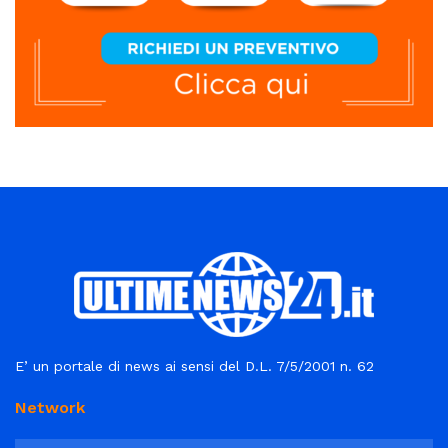
E’ un portale di news ai sensi del D.L. 7/5/2001 n. 62
Network