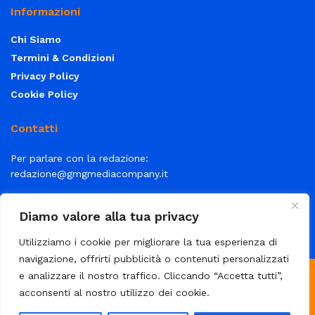
Informazioni
Chi Siamo
Termini & Condizioni
Privacy Policy
Cookie Policy
Contatti
Per parlare con la redazione:
redazione@gmgmediacompany.it
Per la tua pubblicità:
info@gmgmediacompany.it
Diamo valore alla tua privacy
Utilizziamo i cookie per migliorare la tua esperienza di
navigazione, offrirti pubblicità o contenuti personalizzati
e analizzare il nostro traffico. Cliccando “Accetta tutti”,
© 2026 GMG Media Company Di Mossutti Gianluca | Sede legale:
acconsenti al nostro utilizzo dei cookie.
Corso Umberto Maddalena 25 - Cap 83030 - Venticano (AV) | P.IVA: