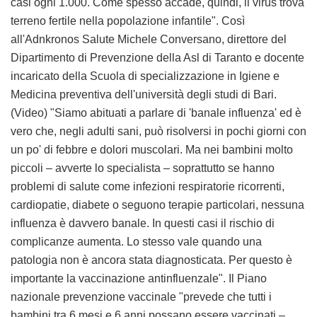
casi ogni 1.000. Come spesso accade, quindi, il virus trova
terreno fertile nella popolazione infantile". Così
all'Adnkronos Salute Michele Conversano, direttore del
Dipartimento di Prevenzione della Asl di Taranto e docente
incaricato della Scuola di specializzazione in Igiene e
Medicina preventiva dell'università degli studi di Bari.
(Video) "Siamo abituati a parlare di 'banale influenza' ed è
vero che, negli adulti sani, può risolversi in pochi giorni con
un po' di febbre e dolori muscolari. Ma nei bambini molto
piccoli – avverte lo specialista – soprattutto se hanno
problemi di salute come infezioni respiratorie ricorrenti,
cardiopatie, diabete o seguono terapie particolari, nessuna
influenza è davvero banale. In questi casi il rischio di
complicanze aumenta. Lo stesso vale quando una
patologia non è ancora stata diagnosticata. Per questo è
importante la vaccinazione antinfluenzale". Il Piano
nazionale prevenzione vaccinale "prevede che tutti i
bambini tra 6 mesi e 6 anni possano essere vaccinati –