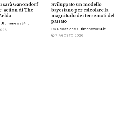
fu sarà Ganondorf
Sviluppato un modello
ve-action di The
bayesiano per calcolare la
Zelda
magnitudo dei terremoti del
passato
Ultimenews24.it
Da
Redazione Ultimenews24.it
2026
7 AGOSTO 2026