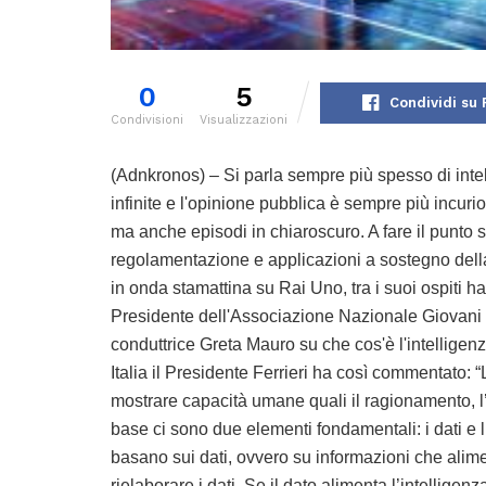
0
5
Condividi su
Condivisioni
Visualizzazioni
(Adnkronos) – Si parla sempre più spesso di intell
infinite e l'opinione pubblica è sempre più incur
ma anche episodi in chiaroscuro. A fare il punto sul
regolamentazione e applicazioni a sostegno della
in onda stamattina su Rai Uno, tra i suoi ospiti 
Presidente dell'Associazione Nazionale Giovani I
conduttrice Greta Mauro su che cos'è l'intelligenza
Italia il Presidente Ferrieri ha così commentato: “L
mostrare capacità umane quali il ragionamento, l’a
base ci sono due elementi fondamentali: i dati e l’al
basano sui dati, ovvero su informazioni che alim
rielaborare i dati. Se il dato alimenta l’intelligenz