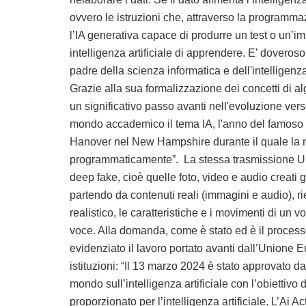
ovvero le istruzioni che, attraverso la programm
l’IA generativa capace di produrre un test o un’i
intelligenza artificiale di apprendere. E’ doveros
padre della scienza informatica e dell'intelligenza 
Grazie alla sua formalizzazione dei concetti di 
un significativo passo avanti nell'evoluzione ver
mondo accademico il tema IA, l'anno del famoso s
Hanover nel New Hampshire durante il quale la 
programmaticamente”. La stessa trasmissione Uno
deep fake, cioè quelle foto, video e audio creati gr
partendo da contenuti reali (immagini e audio), 
realistico, le caratteristiche e i movimenti di un 
voce. Alla domanda, come è stato ed è il processo
evidenziato il lavoro portato avanti dall’Unione E
istituzioni: “Il 13 marzo 2024 è stato approvato 
mondo sull’intelligenza artificiale con l’obiettiv
proporzionato per l’intelligenza artificiale. L’Ai A