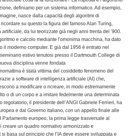
azione, definiamo per un sistema informatico. Ad esempio,
mmagine, nasce dalla capacità degli algoritmi di
o ricordare su questo la figura del famoso Alan Turing,
artificiale, da lui teorizzate già negli anni trenta del '900.
algoritmo e calcolo mediante l'omonima macchina, ha dato
so il moderno computer. E già dal 1956 è entrato nel
eminario estivo tenutosi presso il Dartmouth College di
nuova disciplina venne fondata
mattina è stata vittima del cosiddetto fenomeno del
azie a software di intelligenza artificiale (AI) che,
riescono a modificare o ricreare, in modo estremamente
volto o di un corpo e a imitare fedelmente una determinata
 regolatorio, il presidente dell’ANGI Gabriele Ferrieri, ha
uropea e dal Governo italiano, con un appello finale alle
dal Parlamento europeo, la prima legge trasversale al
o di creare un quadro normativo armonizzato e
ct si basa sul principio che l’IA deve essere sviluppata e