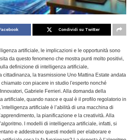
 Facebook
Condividi su Twitter
igenza artificiale, le implicazioni e le opportunità sono
iosita da questo fenomeno che mostra punti molto positivi,
la definizione di intelligenza artificiale,
 cittadinanza, la trasmissione Uno Mattina Estate andata
ha chiamato con piacere in studio l'esperto nonché
nnovatori, Gabriele Ferrieri. Alla domanda della
 artificiale, quando nasce e qual è il profilo regolatorio in
'intelligenza artificiale è l’abilità di una macchina di
pprendimento, la pianificazione e la creatività. Alla
goritmo. I modelli di intelligenza artificiale, infatti, si
entano e addestrano questi modelli per elaborare e
a artificiale cosa la fa funzionare? La risposta è l’algoritmo