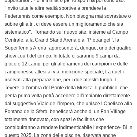
opportunità". Poi il ministro per lo sport ha poi concluso:
"Invito tutte le altre realtà sportive a prendere la
Federtennis come esempio. Non bisogna mai sovrastare o
subire gli altri, ci deve essere un miglioramento che sia
sistematico". Tornando sul nuovo site, insieme al Campo
Centrale, alla Grand Stand Arena e al ‘Pietrangeli’, la
SuperTennis Arena rappresenterà, dunque, uno dei quattro
show court del torneo. In totale ci saranno 9 campi da
gioco e 12 campi per gli allenamenti dei campioni e delle
campionesse attesi al via; menzione speciale, tra quelli
riservati alla preparazione, per i due allestiti lungo il
Tevere, all’ombra del Ponte della Musica. Il pubblico, che
per la prima volta potrà accedere all’impianto direttamente
dal suggestivo Viale dell’Impero, che unisce l’Obelisco alla
Fontana della Sfera, beneficerà anche di un Fan Village
totalmente rinnovato, con spazi e facilities che
contribuiranno a rendere indimenticabile l’experience-IBI in
questo 2025. La zona delle piscine, riservata anche