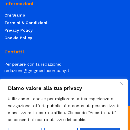
Informazioni
Chi Siamo
Termini & Condizioni
Privacy Policy
Cookie Policy
Contatti
Per parlare con la redazione:
redazione@gmgmediacompany.it
Per la tua pubblicità:
info@gmgmediacompany.it
Diamo valore alla tua privacy
Utilizziamo i cookie per migliorare la tua esperienza di
navigazione, offrirti pubblicità o contenuti personalizzati
e analizzare il nostro traffico. Cliccando “Accetta tutti”,
© 2026 GMG Media Company Di Mossutti Gianluca | Sede legale:
acconsenti al nostro utilizzo dei cookie.
Corso Umberto Maddalena 25 - Cap 83030 - Venticano (AV) | P.IVA:
03234710642 | C.F: MSSGLC89D15L483O | REA: AV - 313130 | Domicilio