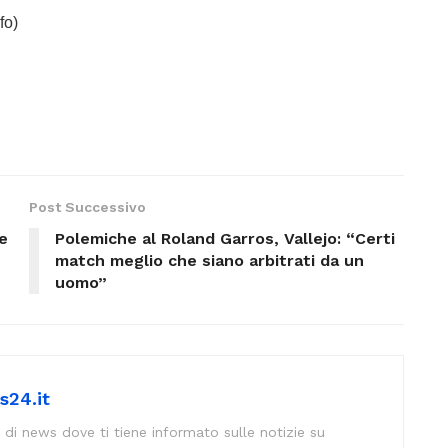
fo)
Post Successivo
e
Polemiche al Roland Garros, Vallejo: “Certi
match meglio che siano arbitrati da un
uomo”
s24.it
 di news dove ti tiene informato sulle notizie su