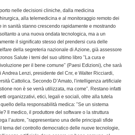
orto nelle decisioni cliniche, dalla medicina
chirurgica, alla telemedicina e al monitoraggio remoto dei
ciale in sanità stanno crescendo rapidamente e mostrando
te soltanto a una nuova ondata tecnologica, ma a un
ente il significato stesso del prendersi cura delle
lfare della segreteria nazionale di Azione, già assessore
ronos Salute i temi del suo ultimo libro "La cura e
a rivoluzione per il bene comune" (Paesi Edizioni), che sarà
i Andrea Lenzi, presidente del Cnr, e Walter Ricciardi,
sità Cattolica. Secondo D’Amato, l'intelligenza artificiale
estione non è se verrà utilizzata, ma come". Restano infatti
ti organizzativi, etici, legali e sociali, oltre alla tutela
c’è quello della responsabilità medica: "Se un sistema
 Il medico, il produttore del software o la struttura
ga l’autore, "rappresentano una delle principali sfide
il tema del controllo democratico delle nuove tecnologie,