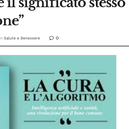
l significato stesso
one”
0
In
Salute e Benessere