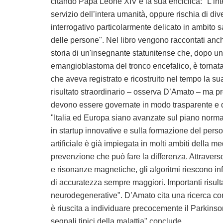
citando Papa Leone XIV e la sua enciclica: "L’int
servizio dell’intera umanità, oppure rischia di di
interrogativo particolarmente delicato in ambito sa
delle persone". Nel libro vengono raccontati anche
storia di un'insegnante statunitense che, dopo un
emangioblastoma del tronco encefalico, è tornata a
che aveva registrato e ricostruito nel tempo la su
risultato straordinario – osserva D’Amato – ma pr
devono essere governate in modo trasparente e d
"Italia ed Europa siano avanzate sul piano normat
in startup innovative e sulla formazione del perso
artificiale è già impiegata in molti ambiti della 
prevenzione che può fare la differenza. Attravers
e risonanze magnetiche, gli algoritmi riescono infa
di accuratezza sempre maggiori. Importanti risul
neurodegenerative". D’Amato cita una ricerca cond
è riuscita a individuare precocemente il Parkinson
segnali tipici della malattia" conclude.