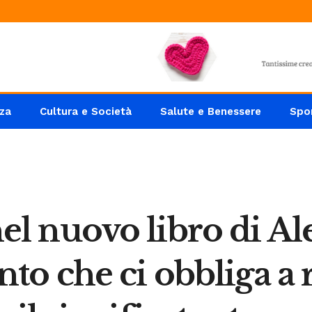
za
Cultura e Società
Salute e Benessere
Spo
 nel nuovo libro di A
o che ci obbliga a 