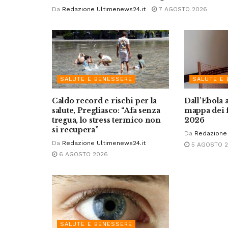
Da
Redazione Ultimenews24.it
7 AGOSTO 2026
SALUTE E BENESSERE
SALUTE E
Caldo record e rischi per la
Dall’Ebola 
salute, Pregliasco: “Afa senza
mappa dei f
tregua, lo stress termico non
2026
si recupera”
Da
Redazione 
Da
Redazione Ultimenews24.it
5 AGOSTO 
6 AGOSTO 2026
SALUTE E BENESSERE