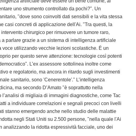
elligenza artificiale deve essere un bene comune, al
ventare uno strumento controllato da pochi?". Un
nitario, "dove sono coinvolti dati sensibili e la vita stessa
 casi concreti di applicazione dell'Ai. "Tra questi, la
 intervento chirurgico per rimuovere un tumore raro,
 parlare grazie a un sistema di intelligenza artificiale
a voce utilizzando vecchie lezioni scolastiche. È un
oprio per questo serve attenzione: tecnologie così potenti
emocratico". L’ex assessore sottolinea inoltre come
ivo e regolatorio, ma ancora in ritardo sugli investimenti
nale sanitario, sono 'Cenerentole'." L’intelligenza
medicina, ma secondo D’Amato "è soprattutto nella
o l’analisi di migliaia di immagini diagnostiche, come Tac
tti a individuare correlazioni e segnali precoci con livelli
tati stanno emergendo anche nello studio delle malattie
otta negli Stati Uniti su 2.500 persone, "nella quale l'Ai
 analizzando la ridotta espressività facciale, uno dei