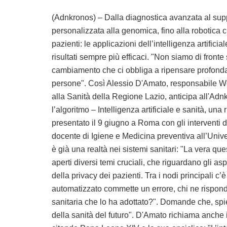
(Adnkronos) – Dalla diagnostica avanzata al supp
personalizzata alla genomica, fino alla robotica 
pazienti: le applicazioni dell’intelligenza artifi
risultati sempre più efficaci. "Non siamo di fron
cambiamento che ci obbliga a ripensare profondam
persone". Così Alessio D'Amato, responsabile We
alla Sanità della Regione Lazio, anticipa all'Adnk
l’algoritmo – Intelligenza artificiale e sanità, un
presentato il 9 giugno a Roma con gli interventi d
docente di Igiene e Medicina preventiva all’Univer
è già una realtà nei sistemi sanitari: "La vera qu
aperti diversi temi cruciali, che riguardano gli aspet
della privacy dei pazienti. Tra i nodi principali 
automatizzato commette un errore, chi ne risponde?
sanitaria che lo ha adottato?". Domande che, spie
della sanità del futuro". D'Amato richiama anche 