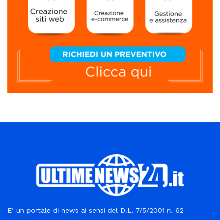
E’ un portale di news ai sensi del D.L. 7/5/2001 n. 62