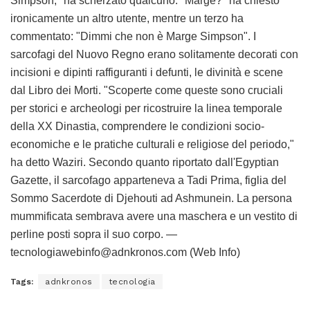
Simpson," ha scherzato qualcuno. "Marge?" ha chiesto
ironicamente un altro utente, mentre un terzo ha
commentato: "Dimmi che non è Marge Simpson". I
sarcofagi del Nuovo Regno erano solitamente decorati con
incisioni e dipinti raffiguranti i defunti, le divinità e scene
dal Libro dei Morti. "Scoperte come queste sono cruciali
per storici e archeologi per ricostruire la linea temporale
della XX Dinastia, comprendere le condizioni socio-
economiche e le pratiche culturali e religiose del periodo,"
ha detto Waziri. Secondo quanto riportato dall'Egyptian
Gazette, il sarcofago apparteneva a Tadi Prima, figlia del
Sommo Sacerdote di Djehouti ad Ashmunein. La persona
mummificata sembrava avere una maschera e un vestito di
perline posti sopra il suo corpo. —
tecnologiawebinfo@adnkronos.com (Web Info)
Tags:
adnkronos
tecnologia