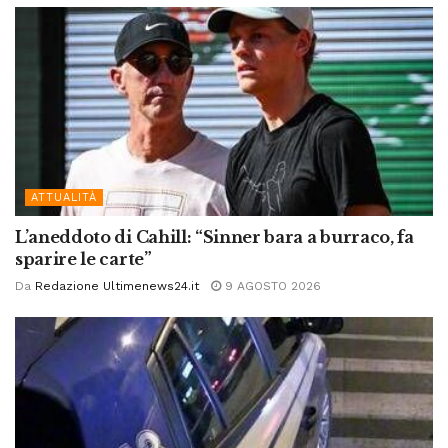
ATTUALITÀ
L’aneddoto di Cahill: “Sinner bara a burraco, fa
sparire le carte”
Da
Redazione Ultimenews24.it
9 AGOSTO 2026