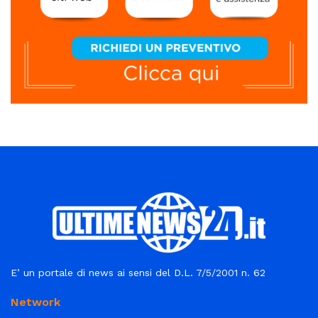
E’ un portale di news ai sensi del D.L. 7/5/2001 n. 62
Network