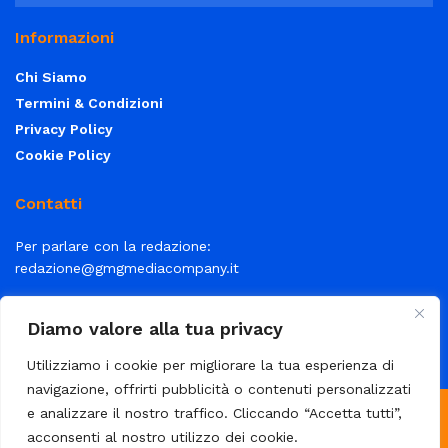
Informazioni
Chi Siamo
Termini & Condizioni
Privacy Policy
Cookie Policy
Contatti
Per parlare con la redazione:
redazione@gmgmediacompany.it
Per la tua pubblicità:
info@gmgmediacompany.it
Diamo valore alla tua privacy
Utilizziamo i cookie per migliorare la tua esperienza di
navigazione, offrirti pubblicità o contenuti personalizzati
e analizzare il nostro traffico. Cliccando “Accetta tutti”,
© 2026 GMG Media Company Di Mossutti Gianluca | Sede legale:
acconsenti al nostro utilizzo dei cookie.