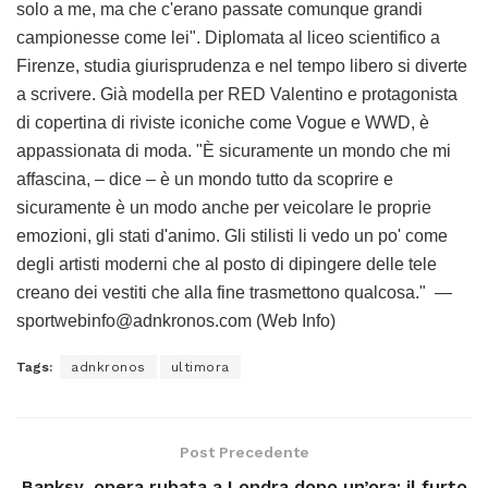
solo a me, ma che c'erano passate comunque grandi
campionesse come lei". Diplomata al liceo scientifico a
Firenze, studia giurisprudenza e nel tempo libero si diverte
a scrivere. Già modella per RED Valentino e protagonista
di copertina di riviste iconiche come Vogue e WWD, è
appassionata di moda. "È sicuramente un mondo che mi
affascina, – dice – è un mondo tutto da scoprire e
sicuramente è un modo anche per veicolare le proprie
emozioni, gli stati d'animo. Gli stilisti li vedo un po' come
degli artisti moderni che al posto di dipingere delle tele
creano dei vestiti che alla fine trasmettono qualcosa." —
sportwebinfo@adnkronos.com (Web Info)
Tags:
adnkronos
ultimora
Post Precedente
Banksy, opera rubata a Londra dopo un’ora: il furto