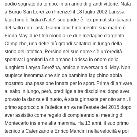
podio sognato da tempo, in un anno di grandi vittorie. Nata
a Borgo San Lorenzo (Firenze) il 18 luglio 2002 Larissa
Iapichino è 'figlia d'arte': suo padre è l'ex primatista italiano
del salto con l'asta Gianni Iapichino mentre sua madre è
Fiona May, due titoli mondiali e due medaglie d'argento
Olimpiche, una delle più grandi saltatrici in lungo della
storia dell'atletica. Persino nel suo nome c'è un'eredità
sportiva: i genitori la chiamano Larissa in onore della
lunghista Larysa Berežna, amica e avversaria di May. Non
stupisce insomma che sin da bambina Iapichino abbia
mostrato una passione innata per lo sport. Prima di arrivare
al salto in lungo, però, predilige altre discipline: dopo aver
provato la danza e il nuoto, è stata ginnasta per otto anni. Il
primo approccio all'atletica arriva nell'estate del 2015 dopo
aver assistito come regalo di compleanno al meeting di
Montecarlo insieme alla mamma. Ha 13 anni, il suo primo
tecnico a Calenzano è Enrico Mancini nella velocità e poi