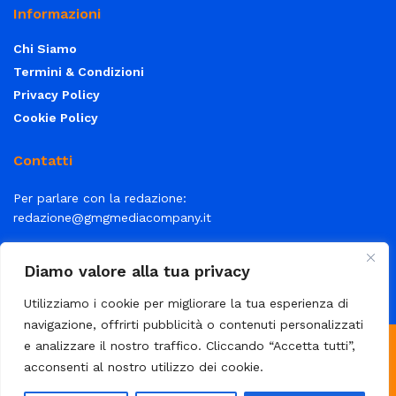
Informazioni
Chi Siamo
Termini & Condizioni
Privacy Policy
Cookie Policy
Contatti
Per parlare con la redazione:
redazione@gmgmediacompany.it
Per la tua pubblicità:
info@gmgmediacompany.it
Diamo valore alla tua privacy
Utilizziamo i cookie per migliorare la tua esperienza di
navigazione, offrirti pubblicità o contenuti personalizzati
e analizzare il nostro traffico. Cliccando “Accetta tutti”,
© 2026 GMG Media Company Di Mossutti Gianluca | Sede legale:
acconsenti al nostro utilizzo dei cookie.
Corso Umberto Maddalena 25 - Cap 83030 - Venticano (AV) | P.IVA: