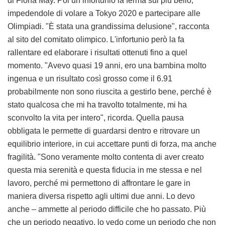
di Fiona May. Poi un infortunio la ferma sul più bello,
impedendole di volare a Tokyo 2020 e partecipare alle
Olimpiadi. "È stata una grandissima delusione", racconta
al sito del comitato olimpico. L'infortunio però la fa
rallentare ed elaborare i risultati ottenuti fino a quel
momento. "Avevo quasi 19 anni, ero una bambina molto
ingenua e un risultato così grosso come il 6.91
probabilmente non sono riuscita a gestirlo bene, perché è
stato qualcosa che mi ha travolto totalmente, mi ha
sconvolto la vita per intero", ricorda. Quella pausa
obbligata le permette di guardarsi dentro e ritrovare un
equilibrio interiore, in cui accettare punti di forza, ma anche
fragilità. "Sono veramente molto contenta di aver creato
questa mia serenità e questa fiducia in me stessa e nel
lavoro, perché mi permettono di affrontare le gare in
maniera diversa rispetto agli ultimi due anni. Lo devo
anche – ammette al periodo difficile che ho passato. Più
che un periodo negativo, lo vedo come un periodo che non