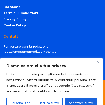
Chi Siamo
Termini & Condizioni
Privacy Policy
Cookie Policy
Contatti
Per parlare con la redazione:
redazione@gmgmediacompany.it
Per la tua pubblicità:
info@gmgmediacompany.it
Diamo valore alla tua privacy
Utilizziamo i cookie per migliorare la tua esperienza di
navigazione, offrirti pubblicità o contenuti personalizzati
e analizzare il nostro traffico. Cliccando “Accetta tutti”,
© 2026 GMG Media Company Di Mossutti Gianluca | Sede legale:
acconsenti al nostro utilizzo dei cookie.
Corso Umberto Maddalena 25 - Cap 83030 - Venticano (AV) | P.IVA:
03234710642 | C.F: MSSGLC89D15L483O | REA: AV - 313130 | Domicilio
Personalizza
Rifiuta tutto
Accettare tutto
digitale: gmgmediacompany@pec.it