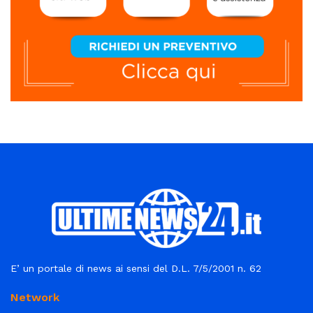
E’ un portale di news ai sensi del D.L. 7/5/2001 n. 62
Network