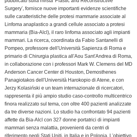
pubblicato sulla rivista 'Plastic and Reconstructive
Surgery', fornisce nuove importanti evidenze scientifiche
sulle caratteristiche delle protesi mammarie associate al
Linfoma anaplastico a grandi cellule associato a protesi
mammaria (Bia-Alcl), il raro linfoma associato agli impianti
mammari. La ricerca, coordinata da Fabio Santanelli di
Pompeo, professore dell'Università Sapienza di Roma e
primario di Chirurgia plastica all'Aou Sant'Andrea di Roma,
in collaborazione con i professori Mark W. Clemens del MD
Anderson Cancer Center di Houston, Demosthenes
Panagiotakos dell'Università Harokopio di Atene, e con
Jerzy Kolasiński e un team internazionale di ricercatori,
rappresenta il più ampio studio caso-controllo multicentrico
finora realizzato sul tema, con oltre 400 pazienti analizzate
da tre diverse nazioni. Lo studio ha confrontato 94 pazienti
affette da Bia-Alcl con 327 donne portatrici di impianti
mammari senza malattia, provenienti da centri di
riferimento negli Stati Uniti, in Italia e in Polonia. L'obiettivo