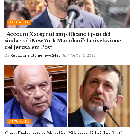
ATTUALITÀ
“Account X sospetti amplificano i post del
sindaco di New York Mamdani”: la rivelazione
del Jerusalem Post
Da
Redazione Ultimenews24.it
7 AGOSTO 2026
ATTUALITÀ
Caso Delmastro, Nordio: “Sicuro di lui, le chat?