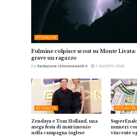
ATTUALITÀ
Fulmine colpisce scout su Monte Livata:
grave un ragazzo
Da
Redazione Ultimenews24.it
7 AGOSTO 2026
ATTUALITÀ
ATTUALITÀ
Zendaya e Tom Holland, una
SuperEnalot
mega festa di matrimonio
numeri co
nella campagna inglese
vincente og