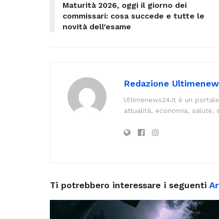
Maturità 2026, oggi il giorno dei
commissari: cosa succede e tutte le
novità dell’esame
Redazione Ultimenew
Ultimenews24.it è un portale
attualità, economia, salute, 
Ti potrebbero interessare i seguenti
Ar