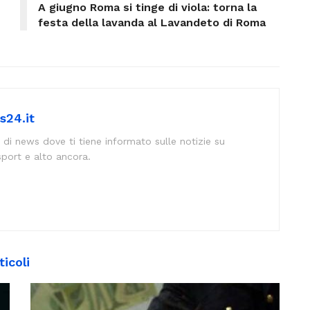
A giugno Roma si tinge di viola: torna la
festa della lavanda al Lavandeto di Roma
s24.it
 di news dove ti tiene informato sulle notizie su
sport e alto ancora.
ticoli