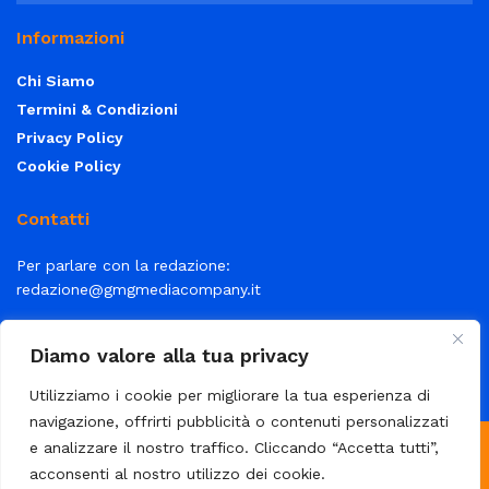
Informazioni
Chi Siamo
Termini & Condizioni
Privacy Policy
Cookie Policy
Contatti
Per parlare con la redazione:
redazione@gmgmediacompany.it
Per la tua pubblicità:
info@gmgmediacompany.it
Diamo valore alla tua privacy
Utilizziamo i cookie per migliorare la tua esperienza di
navigazione, offrirti pubblicità o contenuti personalizzati
e analizzare il nostro traffico. Cliccando “Accetta tutti”,
© 2026 GMG Media Company Di Mossutti Gianluca | Sede legale:
acconsenti al nostro utilizzo dei cookie.
Corso Umberto Maddalena 25 - Cap 83030 - Venticano (AV) | P.IVA: