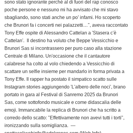
sono stato ignorante perché al di fuori del rap conosco
poche persone e nessuno mi ha avvisato che mi stavo
sbagliando, sono stati anche un po’ infami. Ho scoperto
che Brunori fa i concerti nei palazzetti…", aveva raccontato
Tony Effe ospite di Alessandro Cattelan a 'Stasera c'è
Cattelan'. Il destino ha voluto che Beppe Vessicchio e
Brunori Sas si incontrassero per puro caso alla stazione
Centrale di Milano. Un'occasione che il cantautore
calabrese ha colto al volo chiedendo a Vessicchio di
scattare un selfie insieme per mandarlo in forma privata a
Tony Effe. Il rapper ha postato il simpatico scatto sulle
Instagram stories aggiungendo 'L'albero delle noci', brano
portato in gara al Festival di Sanremo 2025 da Brunori
Sas, come sottofondo musicale e come didascalia delle
emoji. Immancabile la replica di Brunori che ha scritto a
corredo dello scatto: "Effettivamente non avevi tutti i torti",
ironizzando sulla somiglianza. —