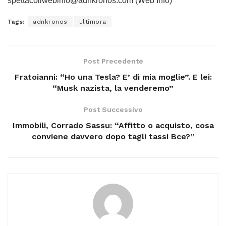
spettacoliwebinfo@adnkronos.com (Web Info)
Tags:
adnkronos
ultimora
Post Precedente
Fratoianni: “Ho una Tesla? E’ di mia moglie”. E lei:
“Musk nazista, la venderemo”
Post Successivo
Immobili, Corrado Sassu: “Affitto o acquisto, cosa
conviene davvero dopo tagli tassi Bce?”