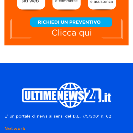
E’ un portale di news ai sensi del D.L. 7/5/2001 n. 62
Network