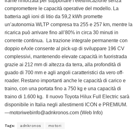
frame rinforzata per supportare l’elettrificazione senza
compromettere le capacità operative del modello. La
batteria agli ioni di litio da 59,2 kWh promette
un’autonomia WLTP compresa tra 255 e 257 km, mentre la
ricarica può arrivare fino all’80% in circa 30 minuti in
corrente continua. La trazione integrale permanente con
doppio eAxle consente al pick-up di sviluppare 196 CV
complessivi, mantenendo elevate capacità in fuoristrada
grazie ai 212 mm di altezza da terra, alla profondità di
guado di 700 mm e agli angoli caratteristici da vero off-
roader. Restano importanti anche le capacità di carico e
traino, con una portata fino a 750 kg e una capacità di
traino di 1.600 kg. Il nuovo Toyota Hilux Full Electric sarà
disponibile in Italia negli allestimenti ICON e PREMIUM.
—motoriwebinfo@adnkronos.com (Web Info)
Tags:
adnkronos
motori