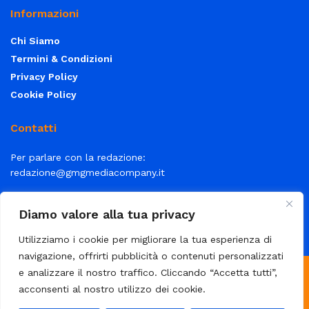
Informazioni
Chi Siamo
Termini & Condizioni
Privacy Policy
Cookie Policy
Contatti
Per parlare con la redazione:
redazione@gmgmediacompany.it
Per la tua pubblicità:
info@gmgmediacompany.it
Diamo valore alla tua privacy
Utilizziamo i cookie per migliorare la tua esperienza di
navigazione, offrirti pubblicità o contenuti personalizzati
e analizzare il nostro traffico. Cliccando “Accetta tutti”,
© 2026 GMG Media Company Di Mossutti Gianluca | Sede legale:
acconsenti al nostro utilizzo dei cookie.
Corso Umberto Maddalena 25 - Cap 83030 - Venticano (AV) | P.IVA: