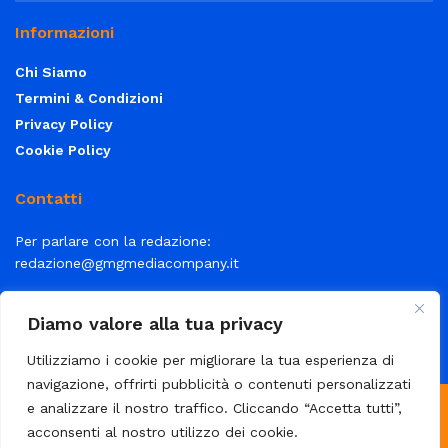
Informazioni
Chi Siamo
Termini & Condizioni
Privacy Policy
Cookie Policy
Contatti
Per parlare con la redazione:
redazione@gmgmediacompany.it
Per la tua pubblicità:
info@gmgmediacompany.it
Diamo valore alla tua privacy
Utilizziamo i cookie per migliorare la tua esperienza di
navigazione, offrirti pubblicità o contenuti personalizzati
e analizzare il nostro traffico. Cliccando “Accetta tutti”,
© 2026 GMG Media Company Di Mossutti Gianluca | Sede legale:
acconsenti al nostro utilizzo dei cookie.
Corso Umberto Maddalena 25 - Cap 83030 - Venticano (AV) | P.IVA: