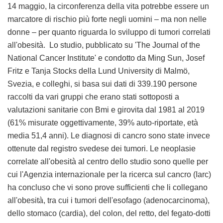
14 maggio, la circonferenza della vita potrebbe essere un
marcatore di rischio più forte negli uomini – ma non nelle
donne – per quanto riguarda lo sviluppo di tumori correlati
all'obesità. Lo studio, pubblicato su 'The Journal of the
National Cancer Institute' e condotto da Ming Sun, Josef
Fritz e Tanja Stocks della Lund University di Malmö,
Svezia, e colleghi, si basa sui dati di 339.190 persone
raccolti da vari gruppi che erano stati sottoposti a
valutazioni sanitarie con Bmi e girovita dal 1981 al 2019
(61% misurate oggettivamente, 39% auto-riportate, età
media 51,4 anni). Le diagnosi di cancro sono state invece
ottenute dal registro svedese dei tumori. Le neoplasie
correlate all'obesità al centro dello studio sono quelle per
cui l'Agenzia internazionale per la ricerca sul cancro (Iarc)
ha concluso che vi sono prove sufficienti che li collegano
all'obesità, tra cui i tumori dell'esofago (adenocarcinoma),
dello stomaco (cardia), del colon, del retto, del fegato-dotti