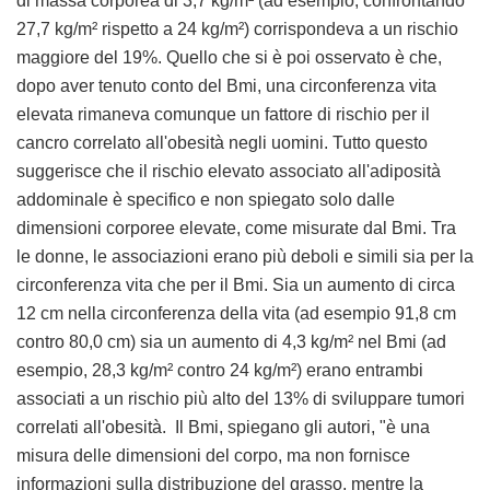
di massa corporea di 3,7 kg/m² (ad esempio, confrontando
27,7 kg/m² rispetto a 24 kg/m²) corrispondeva a un rischio
maggiore del 19%. Quello che si è poi osservato è che,
dopo aver tenuto conto del Bmi, una circonferenza vita
elevata rimaneva comunque un fattore di rischio per il
cancro correlato all'obesità negli uomini. Tutto questo
suggerisce che il rischio elevato associato all'adiposità
addominale è specifico e non spiegato solo dalle
dimensioni corporee elevate, come misurate dal Bmi. Tra
le donne, le associazioni erano più deboli e simili sia per la
circonferenza vita che per il Bmi. Sia un aumento di circa
12 cm nella circonferenza della vita (ad esempio 91,8 cm
contro 80,0 cm) sia un aumento di 4,3 kg/m² nel Bmi (ad
esempio, 28,3 kg/m² contro 24 kg/m²) erano entrambi
associati a un rischio più alto del 13% di sviluppare tumori
correlati all'obesità. Il Bmi, spiegano gli autori, "è una
misura delle dimensioni del corpo, ma non fornisce
informazioni sulla distribuzione del grasso, mentre la