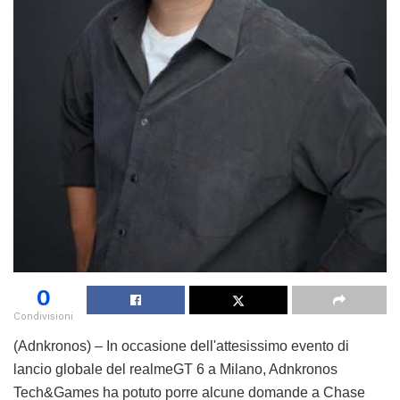
0
Condivisioni
(Adnkronos) – In occasione dell'attesissimo evento di
lancio globale del realmeGT 6 a Milano, Adnkronos
Tech&Games ha potuto porre alcune domande a Chase