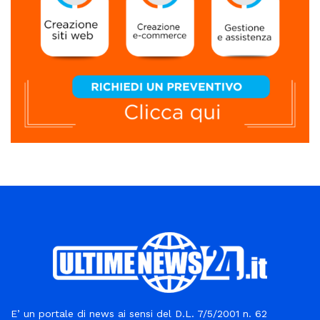
E’ un portale di news ai sensi del D.L. 7/5/2001 n. 62