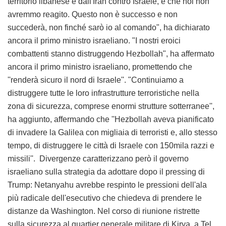
territorio libanese e dall'Iran contro Israele, e che noi non
avremmo reagito. Questo non è successo e non
succederà, non finché sarò io al comando", ha dichiarato
ancora il primo ministro israeliano. "I nostri eroici
combattenti stanno distruggendo Hezbollah", ha affermato
ancora il primo ministro israeliano, promettendo che
''renderà sicuro il nord di Israele''. "Continuiamo a
distruggere tutte le loro infrastrutture terroristiche nella
zona di sicurezza, comprese enormi strutture sotterranee'',
ha aggiunto, affermando che ''Hezbollah aveva pianificato
di invadere la Galilea con migliaia di terroristi e, allo stesso
tempo, di distruggere le città di Israele con 150mila razzi e
missili''. Divergenze caratterizzano però il governo
israeliano sulla strategia da adottare dopo il pressing di
Trump: Netanyahu avrebbe respinto le pressioni dell'ala
più radicale dell'esecutivo che chiedeva di prendere le
distanze da Washington. Nel corso di riunione ristrette
sulla sicurezza al quartier generale militare di Kirya, a Tel