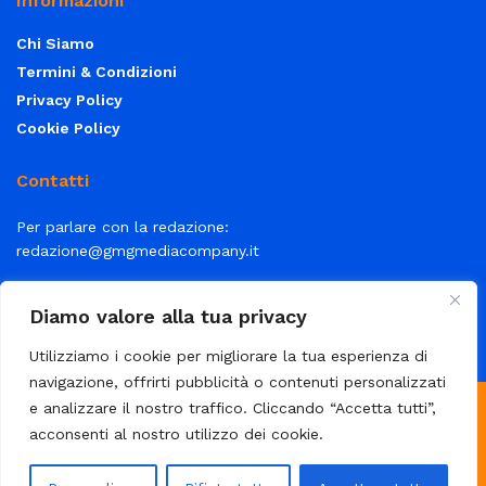
Informazioni
Chi Siamo
Termini & Condizioni
Privacy Policy
Cookie Policy
Contatti
Per parlare con la redazione:
redazione@gmgmediacompany.it
Per la tua pubblicità:
info@gmgmediacompany.it
Diamo valore alla tua privacy
Utilizziamo i cookie per migliorare la tua esperienza di
navigazione, offrirti pubblicità o contenuti personalizzati
e analizzare il nostro traffico. Cliccando “Accetta tutti”,
© 2026 GMG Media Company Di Mossutti Gianluca | Sede legale:
acconsenti al nostro utilizzo dei cookie.
Corso Umberto Maddalena 25 - Cap 83030 - Venticano (AV) | P.IVA:
03234710642 | C.F: MSSGLC89D15L483O | REA: AV - 313130 | Domicilio