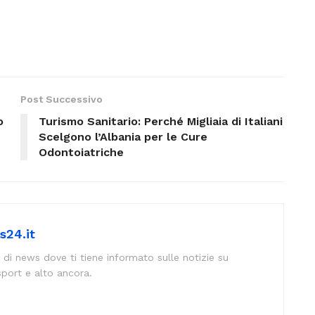
Post Successivo
o
Turismo Sanitario: Perché Migliaia di Italiani
Scelgono l’Albania per le Cure
Odontoiatriche
s24.it
 di news dove ti tiene informato sulle notizie su
sport e alto ancora.