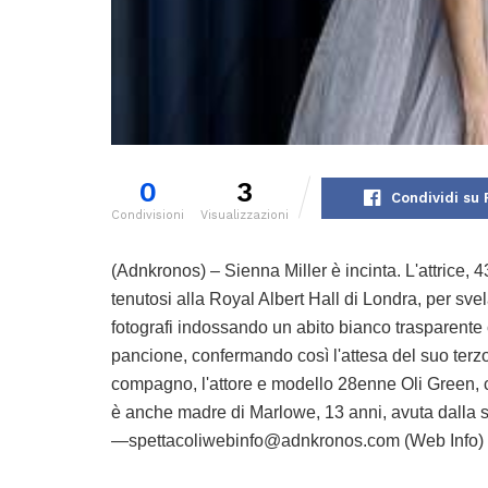
0
3
Condividi su
Condivisioni
Visualizzazioni
(Adnkronos) – Sienna Miller è incinta. L'attrice, 
tenutosi alla Royal Albert Hall di Londra, per svel
fotografi indossando un abito bianco trasparente
pancione, confermando così l'attesa del suo terzo fi
compagno, l'attore e modello 28enne Oli Green, c
è anche madre di Marlowe, 13 anni, avuta dalla s
—spettacoliwebinfo@adnkronos.com (Web Info)