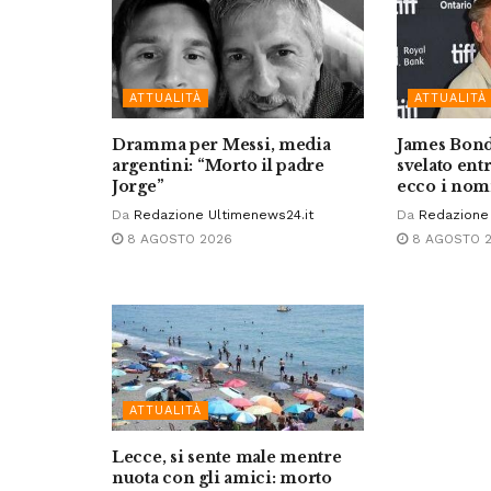
ATTUALITÀ
ATTUALITÀ
Dramma per Messi, media
James Bond
argentini: “Morto il padre
svelato entr
Jorge”
ecco i nom
Da
Redazione Ultimenews24.it
Da
Redazione 
8 AGOSTO 2026
8 AGOSTO 
ATTUALITÀ
Lecce, si sente male mentre
nuota con gli amici: morto