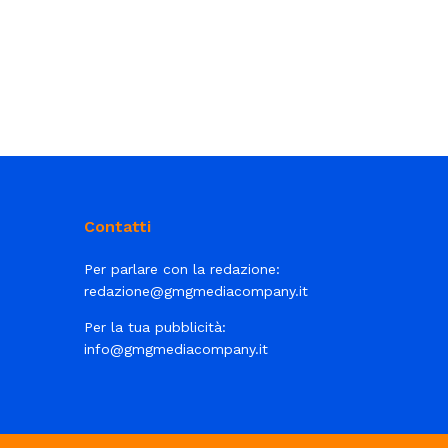
Contatti
Per parlare con la redazione:
redazione@gmgmediacompany.it
Per la tua pubblicità:
info@gmgmediacompany.it