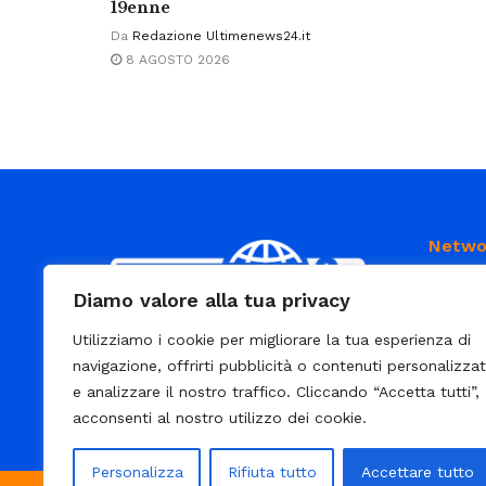
19enne
Da
Redazione Ultimenews24.it
8 AGOSTO 2026
Netwo
Diamo valore alla tua privacy
Utilizziamo i cookie per migliorare la tua esperienza di
E’ un portale di news ai sensi del D.L.
navigazione, offrirti pubblicità o contenuti personalizzat
7/5/2001 n. 62
e analizzare il nostro traffico. Cliccando “Accetta tutti”,
acconsenti al nostro utilizzo dei cookie.
Personalizza
Rifiuta tutto
Accettare tutto